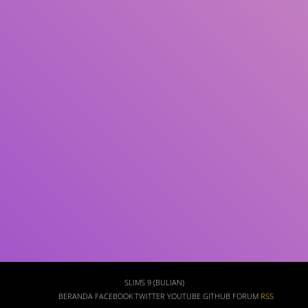
Subjek
ISBN/ISSN
Tipe Koleksi
Lokasi
GMD
Cari
SLIMS 9 (BULIAN)
BERANDA
FACEBOOK
TWITTER
YOUTUBE
GITHUB
FORUM
RSS