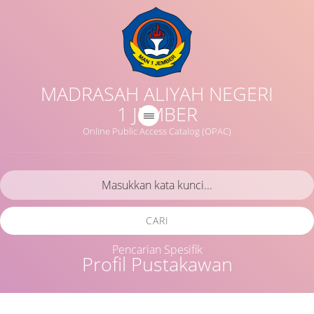
MADRASAH ALIYAH NEGERI
1 JEMBER
Online Public Access Catalog (OPAC)
CARI
Pencarian Spesifik
Profil Pustakawan