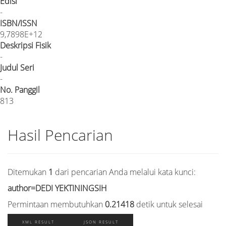
Edisi
-
ISBN/ISSN
9,7898E+12
Deskripsi Fisik
-
Judul Seri
-
No. Panggil
813
Hasil Pencarian
Ditemukan
1
dari pencarian Anda melalui kata kunci:
author=DEDI YEKTININGSIH
Permintaan membutuhkan
0.21418
detik untuk selesai
XML RESULT
JSON RESULT