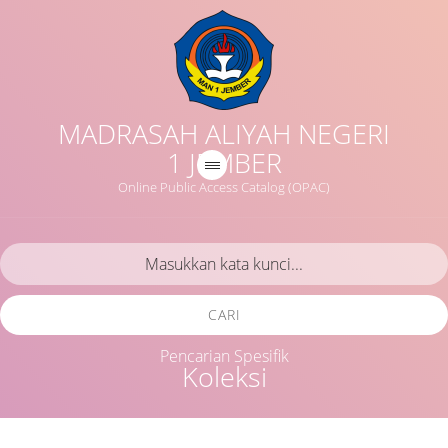
MADRASAH ALIYAH NEGERI
1 JEMBER
Online Public Access Catalog (OPAC)
CARI
Pencarian Spesifik
Koleksi